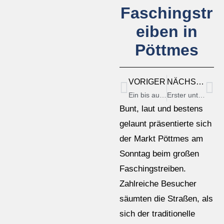
Faschingstr
eiben in
Pöttmes
VORIGER
NÄCHSTER
Ein bis auf den letzten Platz gefüllter Saal in der Pizzeria Da Vinci e Michaela hat dem Team der CWG einen erfolgreichen Informationsabend beschert.
Erster unternehmerDIALOG der CWG Pöttmes stößt auf reges Interesse
Bunt, laut und bestens
gelaunt präsentierte sich
der Markt Pöttmes am
Sonntag beim großen
Faschingstreiben.
Zahlreiche Besucher
säumten die Straßen, als
sich der traditionelle