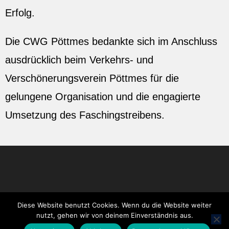
Erfolg.
Die CWG Pöttmes bedankte sich im Anschluss
ausdrücklich beim Verkehrs- und
Verschönerungsverein Pöttmes für die
gelungene Organisation und die engagierte
Umsetzung des Faschingstreibens.
Diese Website benutzt Cookies. Wenn du die Website weiter
nutzt, gehen wir von deinem Einverständnis aus.
Impressum
Datenschutz