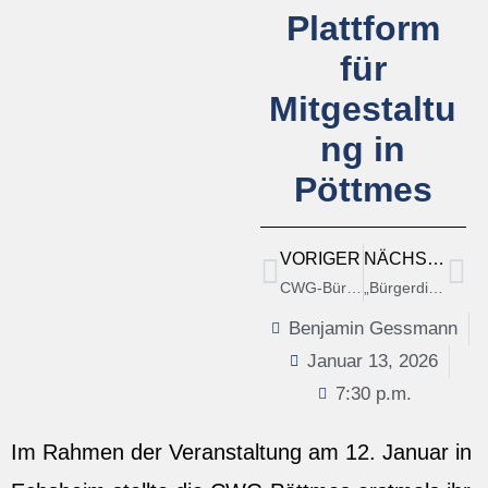
Plattform
für
Mitgestaltu
ng in
Pöttmes
VORIGER
NÄCHSTER
CWG-Bürgermeisterkandidat Michael Funk und Landratskandidat Dr. Marc Sturm im intensiven Dialog mit den Bürgerinnen und Bürgern aus Echsheim
„Bürgerdialog blüht wieder auf“: Großer Andrang bei Vorstellung der CWG Pöttmes
Benjamin Gessmann
Januar 13, 2026
7:30 p.m.
Im Rahmen der Veranstaltung am 12. Januar in