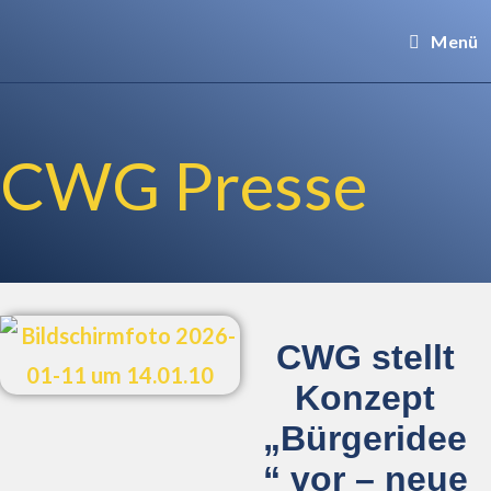
Menü
CWG Presse
CWG stellt
Konzept
„Bürgeridee
“ vor – neue