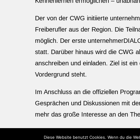
Kennenlernen ermöglichen – unabhäng
Der von der CWG initiierte unterneh
Freiberufler aus der Region. Die Tei
möglich. Der erste unternehmerDIAL
statt. Darüber hinaus wird die CWG a
anschreiben und einladen. Ziel ist ei
Vordergrund steht.
Im Anschluss an die offiziellen Prog
Gesprächen und Diskussionen mit den
mehr das große Interesse an den The
Diese Website benutzt Cookies. Wenn du die Web
Copyright 2026 - CWG Pöttmes