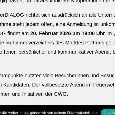
ig davon, ob daraus konkrete Kooperationen ent
merDIALOG richtet sich ausdrücklich an alle Unte
lnahme steht jedem offen, eine Anmeldung ist unk
OG findet am
20. Februar 2026 um 19:00 Uhr
im
lle im Firmenverzeichnis des Marktes Pöttmes geli
n offener, persönlicher und kommunikativer Abend,
rammpunkte nutzten viele Besucherinnen und Besuc
 Kandidaten. Der vollbesetzte Abend im Feuerwe
men und Initiativen der CWG.
site weiter nutzt, gehen wir von deinem Einverständnis aus.
Akzept