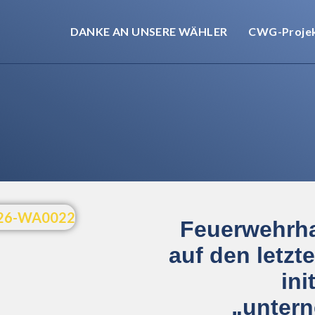
DANKE AN UNSERE WÄHLER
CWG-Proje
Feuerwehrh
auf den letzt
ini
„unter