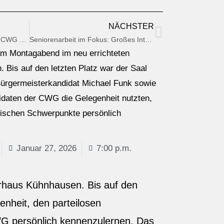
NÄCHSTER
Volles Haus im Jägerstüberl – CWG stellt Bürgermeisterkandidaten und Liste vor / unternehmerDIALOG startet im Februar
Seniorenarbeit im Fokus: Großes Interesse an Bürgermeisterkandidat Michael Funk und der CWG Pöttmes-Liste
am Montagabend im neu errichteten
Bis auf den letzten Platz war der Saal
 Bürgermeisterkandidat Michael Funk sowie
idaten der CWG die Gelegenheit nutzten,
tischen Schwerpunkte persönlich
Januar 27, 2026
7:00 p.m.
rhaus Kühnhausen. Bis auf den
enheit, den parteilosen
WG persönlich kennenzulernen. Das