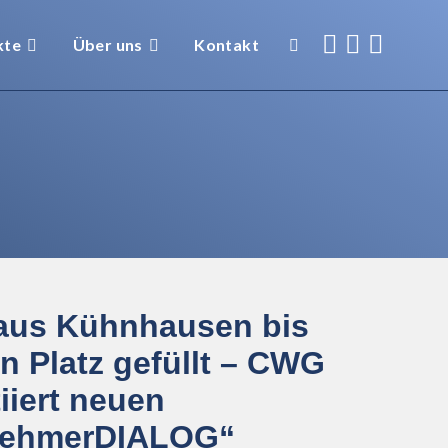
kte
Über uns
Kontakt
aus Kühnhausen bis
en Platz gefüllt – CWG
tiiert neuen
nehmerDIALOG“