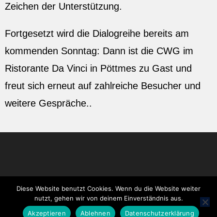
Zeichen der Unterstützung.
Fortgesetzt wird die Dialogreihe bereits am
kommenden Sonntag: Dann ist die CWG im
Ristorante Da Vinci in Pöttmes zu Gast und
freut sich erneut auf zahlreiche Besucher und
weitere Gespräche..
Diese Website benutzt Cookies. Wenn du die Website weiter
nutzt, gehen wir von deinem Einverständnis aus.
Impressum
Datenschutz
Akzeptieren
Ablehnen
Datenschutzerklärung