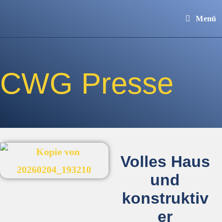
Menü
CWG Presse
Volles Haus
und
konstruktiv
er