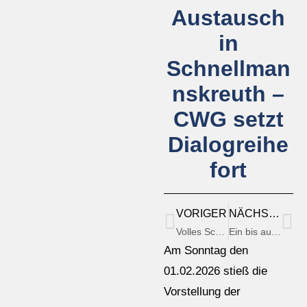
Austausch
in
Schnellman
nskreuth –
CWG setzt
Dialogreihe
fort
VORIGER
NÄCHSTER
Volles Schützenheim der Lindenschützen: CWG Pöttmes im Dialog mit den Bürgern
Ein bis auf den letzten Platz gefüllter Saal in der Pizzeria Da Vinci e Michaela hat dem Team der CWG einen erfolgreichen Informationsabend beschert.
Am Sonntag den
01.02.2026 stieß die
Vorstellung der